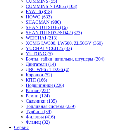
CUMMINS
(55)
CUMMINS NTA855
(103)
FAW J6
(818)
HOWO
(633)
SHACMAN
(986)
SHANTUI SD16
(16)
SHANTUI SD32/SD42
(373)
WEICHAI
(213)
XCMG LW300, LW500, ZL50GV
(360)
YUCHAI YC6J125
(33)
YUTONG
(5)
Болты, гайки, шпильки, штуцеры
(204)
Двигатели
(14)
ДВС WP6 / TD226
(4)
Коронки
(52)
КПП
(166)
Подшипники
(226)
Разное
(221)
Ремни
(124)
Сальники
(135)
Топливная система
(239)
Турбина
(39)
Фильтры
(416)
Фланец
(32)
Сервис