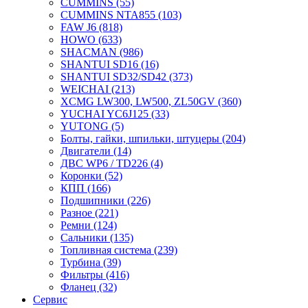
CUMMINS
(55)
CUMMINS NTA855
(103)
FAW J6
(818)
HOWO
(633)
SHACMAN
(986)
SHANTUI SD16
(16)
SHANTUI SD32/SD42
(373)
WEICHAI
(213)
XCMG LW300, LW500, ZL50GV
(360)
YUCHAI YC6J125
(33)
YUTONG
(5)
Болты, гайки, шпильки, штуцеры
(204)
Двигатели
(14)
ДВС WP6 / TD226
(4)
Коронки
(52)
КПП
(166)
Подшипники
(226)
Разное
(221)
Ремни
(124)
Сальники
(135)
Топливная система
(239)
Турбина
(39)
Фильтры
(416)
Фланец
(32)
Сервис