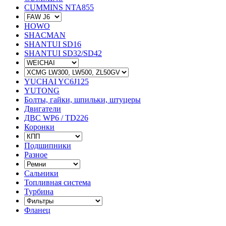
CUMMINS NTA855
HOWO
SHACMAN
SHANTUI SD16
SHANTUI SD32/SD42
YUCHAI YC6J125
YUTONG
Болты, гайки, шпильки, штуцеры
Двигатели
ДВС WP6 / TD226
Коронки
Подшипники
Разное
Сальники
Топливная система
Турбина
Фланец