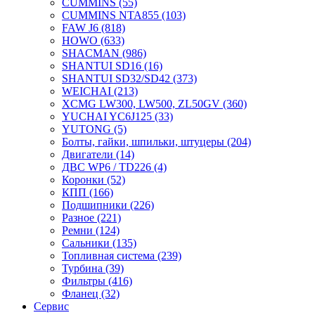
CUMMINS
(55)
CUMMINS NTA855
(103)
FAW J6
(818)
HOWO
(633)
SHACMAN
(986)
SHANTUI SD16
(16)
SHANTUI SD32/SD42
(373)
WEICHAI
(213)
XCMG LW300, LW500, ZL50GV
(360)
YUCHAI YC6J125
(33)
YUTONG
(5)
Болты, гайки, шпильки, штуцеры
(204)
Двигатели
(14)
ДВС WP6 / TD226
(4)
Коронки
(52)
КПП
(166)
Подшипники
(226)
Разное
(221)
Ремни
(124)
Сальники
(135)
Топливная система
(239)
Турбина
(39)
Фильтры
(416)
Фланец
(32)
Сервис