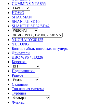
CUMMINS NTA855
HOWO
SHACMAN
SHANTUI SD16
SHANTUI SD32/SD42
YUCHAI YC6J125
YUTONG
Болты, гайки, шпильки, штуцеры
Двигатели
ДВС WP6 / TD226
Коронки
Подшипники
Разное
Сальники
Топливная система
Турбина
Фланец