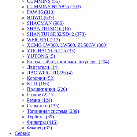
CUMMINS
(55)
CUMMINS NTA855
(103)
FAW J6
(818)
HOWO
(633)
SHACMAN
(986)
SHANTUI SD16
(16)
SHANTUI SD32/SD42
(373)
WEICHAI
(213)
XCMG LW300, LW500, ZL50GV
(360)
YUCHAI YC6J125
(33)
YUTONG
(5)
Болты, гайки, шпильки, штуцеры
(204)
Двигатели
(14)
ДВС WP6 / TD226
(4)
Коронки
(52)
КПП
(166)
Подшипники
(226)
Разное
(221)
Ремни
(124)
Сальники
(135)
Топливная система
(239)
Турбина
(39)
Фильтры
(416)
Фланец
(32)
Сервис