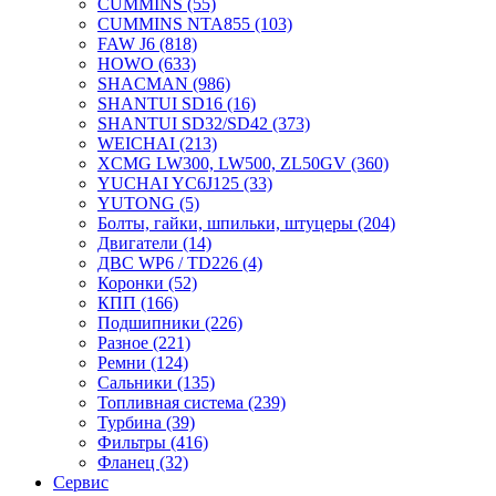
CUMMINS
(55)
CUMMINS NTA855
(103)
FAW J6
(818)
HOWO
(633)
SHACMAN
(986)
SHANTUI SD16
(16)
SHANTUI SD32/SD42
(373)
WEICHAI
(213)
XCMG LW300, LW500, ZL50GV
(360)
YUCHAI YC6J125
(33)
YUTONG
(5)
Болты, гайки, шпильки, штуцеры
(204)
Двигатели
(14)
ДВС WP6 / TD226
(4)
Коронки
(52)
КПП
(166)
Подшипники
(226)
Разное
(221)
Ремни
(124)
Сальники
(135)
Топливная система
(239)
Турбина
(39)
Фильтры
(416)
Фланец
(32)
Сервис