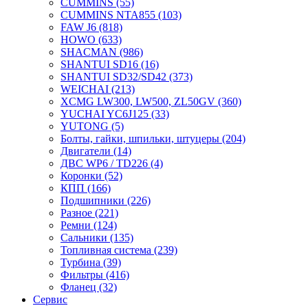
CUMMINS
(55)
CUMMINS NTA855
(103)
FAW J6
(818)
HOWO
(633)
SHACMAN
(986)
SHANTUI SD16
(16)
SHANTUI SD32/SD42
(373)
WEICHAI
(213)
XCMG LW300, LW500, ZL50GV
(360)
YUCHAI YC6J125
(33)
YUTONG
(5)
Болты, гайки, шпильки, штуцеры
(204)
Двигатели
(14)
ДВС WP6 / TD226
(4)
Коронки
(52)
КПП
(166)
Подшипники
(226)
Разное
(221)
Ремни
(124)
Сальники
(135)
Топливная система
(239)
Турбина
(39)
Фильтры
(416)
Фланец
(32)
Сервис