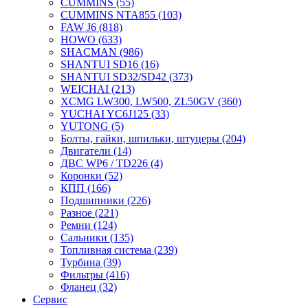
CUMMINS
(55)
CUMMINS NTA855
(103)
FAW J6
(818)
HOWO
(633)
SHACMAN
(986)
SHANTUI SD16
(16)
SHANTUI SD32/SD42
(373)
WEICHAI
(213)
XCMG LW300, LW500, ZL50GV
(360)
YUCHAI YC6J125
(33)
YUTONG
(5)
Болты, гайки, шпильки, штуцеры
(204)
Двигатели
(14)
ДВС WP6 / TD226
(4)
Коронки
(52)
КПП
(166)
Подшипники
(226)
Разное
(221)
Ремни
(124)
Сальники
(135)
Топливная система
(239)
Турбина
(39)
Фильтры
(416)
Фланец
(32)
Сервис