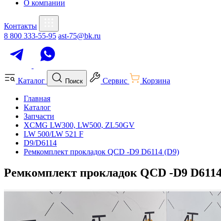
О компании
Контакты
8 800 333-55-95
ast-75@bk.ru
Каталог
Сервис
Корзина
Поиск
Главная
Каталог
Запчасти
XCMG LW300, LW500, ZL50GV
LW 500/LW 521 F
D9/D6114
Ремкомплект прокладок QCD -D9 D6114 (D9)
Ремкомплект прокладок QCD -D9 D6114