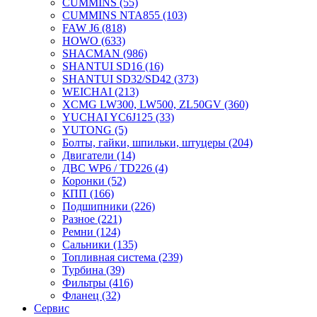
CUMMINS
(55)
CUMMINS NTA855
(103)
FAW J6
(818)
HOWO
(633)
SHACMAN
(986)
SHANTUI SD16
(16)
SHANTUI SD32/SD42
(373)
WEICHAI
(213)
XCMG LW300, LW500, ZL50GV
(360)
YUCHAI YC6J125
(33)
YUTONG
(5)
Болты, гайки, шпильки, штуцеры
(204)
Двигатели
(14)
ДВС WP6 / TD226
(4)
Коронки
(52)
КПП
(166)
Подшипники
(226)
Разное
(221)
Ремни
(124)
Сальники
(135)
Топливная система
(239)
Турбина
(39)
Фильтры
(416)
Фланец
(32)
Сервис