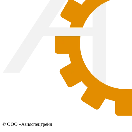
© ООО «Азияспецтрейд»