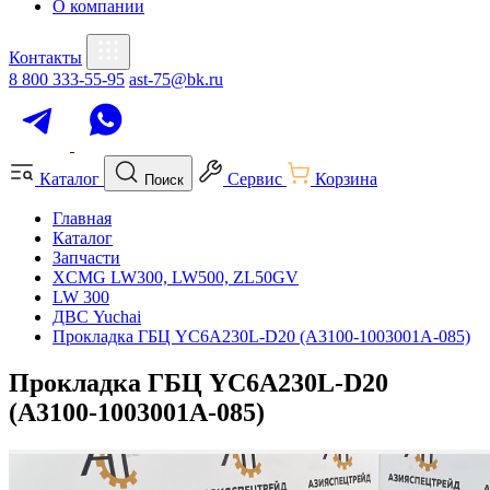
О компании
Контакты
8 800 333-55-95
ast-75@bk.ru
Каталог
Сервис
Корзина
Поиск
Главная
Каталог
Запчасти
XCMG LW300, LW500, ZL50GV
LW 300
ДВС Yuchai
Прокладка ГБЦ YC6A230L-D20 (A3100-1003001A-085)
Прокладка ГБЦ YC6A230L-D20
(A3100-1003001A-085)