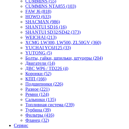
CUMMINS
(55)
CUMMINS NTA855
(103)
FAW J6
(818)
HOWO
(633)
SHACMAN
(986)
SHANTUI SD16
(16)
SHANTUI SD32/SD42
(373)
WEICHAI
(213)
XCMG LW300, LW500, ZL50GV
(360)
YUCHAI YC6J125
(33)
YUTONG
(5)
Болты, гайки, шпильки, штуцеры
(204)
Двигатели
(14)
ДВС WP6 / TD226
(4)
Коронки
(52)
КПП
(166)
Подшипники
(226)
Разное
(221)
Ремни
(124)
Сальники
(135)
Топливная система
(239)
Турбина
(39)
Фильтры
(416)
Фланец
(32)
Сервис