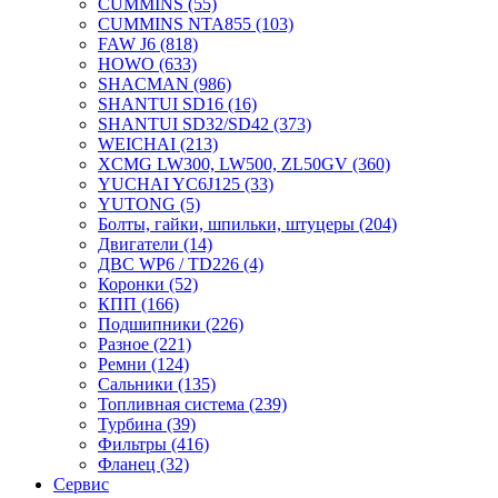
CUMMINS
(55)
CUMMINS NTA855
(103)
FAW J6
(818)
HOWO
(633)
SHACMAN
(986)
SHANTUI SD16
(16)
SHANTUI SD32/SD42
(373)
WEICHAI
(213)
XCMG LW300, LW500, ZL50GV
(360)
YUCHAI YC6J125
(33)
YUTONG
(5)
Болты, гайки, шпильки, штуцеры
(204)
Двигатели
(14)
ДВС WP6 / TD226
(4)
Коронки
(52)
КПП
(166)
Подшипники
(226)
Разное
(221)
Ремни
(124)
Сальники
(135)
Топливная система
(239)
Турбина
(39)
Фильтры
(416)
Фланец
(32)
Сервис