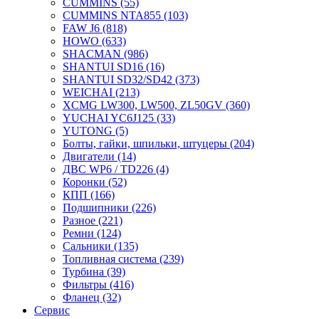
CUMMINS
(55)
CUMMINS NTA855
(103)
FAW J6
(818)
HOWO
(633)
SHACMAN
(986)
SHANTUI SD16
(16)
SHANTUI SD32/SD42
(373)
WEICHAI
(213)
XCMG LW300, LW500, ZL50GV
(360)
YUCHAI YC6J125
(33)
YUTONG
(5)
Болты, гайки, шпильки, штуцеры
(204)
Двигатели
(14)
ДВС WP6 / TD226
(4)
Коронки
(52)
КПП
(166)
Подшипники
(226)
Разное
(221)
Ремни
(124)
Сальники
(135)
Топливная система
(239)
Турбина
(39)
Фильтры
(416)
Фланец
(32)
Сервис