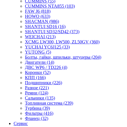
CUMMINS
(55)
CUMMINS NTA855
(103)
FAW J6
(818)
HOWO
(633)
SHACMAN
(986)
SHANTUI SD16
(16)
SHANTUI SD32/SD42
(373)
WEICHAI
(213)
XCMG LW300, LW500, ZL50GV
(360)
YUCHAI YC6J125
(33)
YUTONG
(5)
Болты, гайки, шпильки, штуцеры
(204)
Двигатели
(14)
ДВС WP6 / TD226
(4)
Коронки
(52)
КПП
(166)
Подшипники
(226)
Разное
(221)
Ремни
(124)
Сальники
(135)
Топливная система
(239)
Турбина
(39)
Фильтры
(416)
Фланец
(32)
Сервис