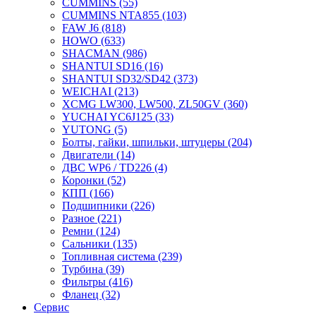
CUMMINS
(55)
CUMMINS NTA855
(103)
FAW J6
(818)
HOWO
(633)
SHACMAN
(986)
SHANTUI SD16
(16)
SHANTUI SD32/SD42
(373)
WEICHAI
(213)
XCMG LW300, LW500, ZL50GV
(360)
YUCHAI YC6J125
(33)
YUTONG
(5)
Болты, гайки, шпильки, штуцеры
(204)
Двигатели
(14)
ДВС WP6 / TD226
(4)
Коронки
(52)
КПП
(166)
Подшипники
(226)
Разное
(221)
Ремни
(124)
Сальники
(135)
Топливная система
(239)
Турбина
(39)
Фильтры
(416)
Фланец
(32)
Сервис