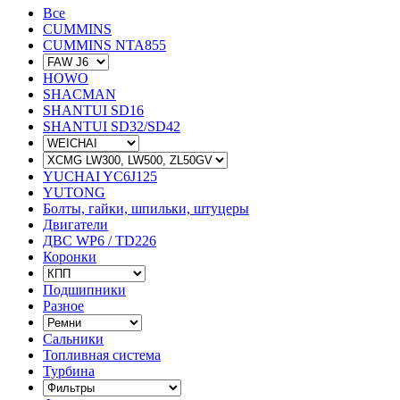
Все
CUMMINS
CUMMINS NTA855
HOWO
SHACMAN
SHANTUI SD16
SHANTUI SD32/SD42
YUCHAI YC6J125
YUTONG
Болты, гайки, шпильки, штуцеры
Двигатели
ДВС WP6 / TD226
Коронки
Подшипники
Разное
Сальники
Топливная система
Турбина