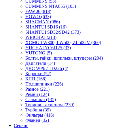
CUMMINS
(55)
CUMMINS NTA855
(103)
FAW J6
(818)
HOWO
(633)
SHACMAN
(986)
SHANTUI SD16
(16)
SHANTUI SD32/SD42
(373)
WEICHAI
(213)
XCMG LW300, LW500, ZL50GV
(360)
YUCHAI YC6J125
(33)
YUTONG
(5)
Болты, гайки, шпильки, штуцеры
(204)
Двигатели
(14)
ДВС WP6 / TD226
(4)
Коронки
(52)
КПП
(166)
Подшипники
(226)
Разное
(221)
Ремни
(124)
Сальники
(135)
Топливная система
(239)
Турбина
(39)
Фильтры
(416)
Фланец
(32)
Сервис