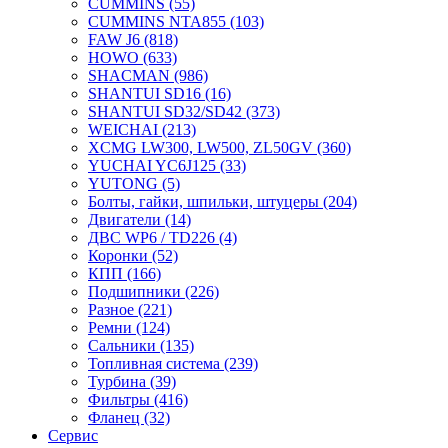
CUMMINS
(55)
CUMMINS NTA855
(103)
FAW J6
(818)
HOWO
(633)
SHACMAN
(986)
SHANTUI SD16
(16)
SHANTUI SD32/SD42
(373)
WEICHAI
(213)
XCMG LW300, LW500, ZL50GV
(360)
YUCHAI YC6J125
(33)
YUTONG
(5)
Болты, гайки, шпильки, штуцеры
(204)
Двигатели
(14)
ДВС WP6 / TD226
(4)
Коронки
(52)
КПП
(166)
Подшипники
(226)
Разное
(221)
Ремни
(124)
Сальники
(135)
Топливная система
(239)
Турбина
(39)
Фильтры
(416)
Фланец
(32)
Сервис