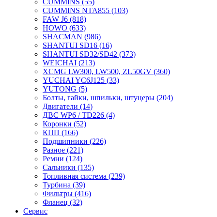
CUMMINS
(55)
CUMMINS NTA855
(103)
FAW J6
(818)
HOWO
(633)
SHACMAN
(986)
SHANTUI SD16
(16)
SHANTUI SD32/SD42
(373)
WEICHAI
(213)
XCMG LW300, LW500, ZL50GV
(360)
YUCHAI YC6J125
(33)
YUTONG
(5)
Болты, гайки, шпильки, штуцеры
(204)
Двигатели
(14)
ДВС WP6 / TD226
(4)
Коронки
(52)
КПП
(166)
Подшипники
(226)
Разное
(221)
Ремни
(124)
Сальники
(135)
Топливная система
(239)
Турбина
(39)
Фильтры
(416)
Фланец
(32)
Сервис