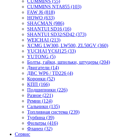
CUMMINS
(55)
CUMMINS NTA855
(103)
FAW J6
(818)
HOWO
(633)
SHACMAN
(986)
SHANTUI SD16
(16)
SHANTUI SD32/SD42
(373)
WEICHAI
(213)
XCMG LW300, LW500, ZL50GV
(360)
YUCHAI YC6J125
(33)
YUTONG
(5)
Болты, гайки, шпильки, штуцеры
(204)
Двигатели
(14)
ДВС WP6 / TD226
(4)
Коронки
(52)
КПП
(166)
Подшипники
(226)
Разное
(221)
Ремни
(124)
Сальники
(135)
Топливная система
(239)
Турбина
(39)
Фильтры
(416)
Фланец
(32)
Сервис