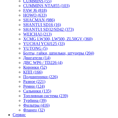
CUMMINS
(55)
CUMMINS NTA855
(103)
FAW J6
(818)
HOWO
(633)
SHACMAN
(986)
SHANTUI SD16
(16)
SHANTUI SD32/SD42
(373)
WEICHAI
(213)
XCMG LW300, LW500, ZL50GV
(360)
YUCHAI YC6J125
(33)
YUTONG
(5)
Болты, гайки, шпильки, штуцеры
(204)
Двигатели
(14)
ДВС WP6 / TD226
(4)
Коронки
(52)
КПП
(166)
Подшипники
(226)
Разное
(221)
Ремни
(124)
Сальники
(135)
Топливная система
(239)
Турбина
(39)
Фильтры
(416)
Фланец
(32)
Сервис