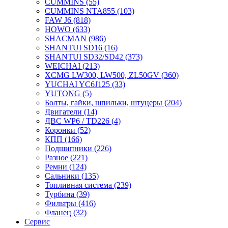
CUMMINS
(55)
CUMMINS NTA855
(103)
FAW J6
(818)
HOWO
(633)
SHACMAN
(986)
SHANTUI SD16
(16)
SHANTUI SD32/SD42
(373)
WEICHAI
(213)
XCMG LW300, LW500, ZL50GV
(360)
YUCHAI YC6J125
(33)
YUTONG
(5)
Болты, гайки, шпильки, штуцеры
(204)
Двигатели
(14)
ДВС WP6 / TD226
(4)
Коронки
(52)
КПП
(166)
Подшипники
(226)
Разное
(221)
Ремни
(124)
Сальники
(135)
Топливная система
(239)
Турбина
(39)
Фильтры
(416)
Фланец
(32)
Сервис