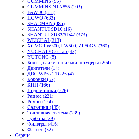
CUMMINS
(55)
CUMMINS NTA855
(103)
FAW J6
(818)
HOWO
(633)
SHACMAN
(986)
SHANTUI SD16
(16)
SHANTUI SD32/SD42
(373)
WEICHAI
(213)
XCMG LW300, LW500, ZL50GV
(360)
YUCHAI YC6J125
(33)
YUTONG
(5)
Болты, гайки, шпильки, штуцеры
(204)
Двигатели
(14)
ДВС WP6 / TD226
(4)
Коронки
(52)
КПП
(166)
Подшипники
(226)
Разное
(221)
Ремни
(124)
Сальники
(135)
Топливная система
(239)
Турбина
(39)
Фильтры
(416)
Фланец
(32)
Сервис