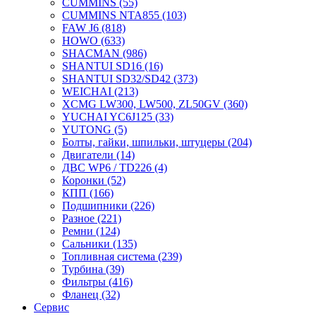
CUMMINS
(55)
CUMMINS NTA855
(103)
FAW J6
(818)
HOWO
(633)
SHACMAN
(986)
SHANTUI SD16
(16)
SHANTUI SD32/SD42
(373)
WEICHAI
(213)
XCMG LW300, LW500, ZL50GV
(360)
YUCHAI YC6J125
(33)
YUTONG
(5)
Болты, гайки, шпильки, штуцеры
(204)
Двигатели
(14)
ДВС WP6 / TD226
(4)
Коронки
(52)
КПП
(166)
Подшипники
(226)
Разное
(221)
Ремни
(124)
Сальники
(135)
Топливная система
(239)
Турбина
(39)
Фильтры
(416)
Фланец
(32)
Сервис