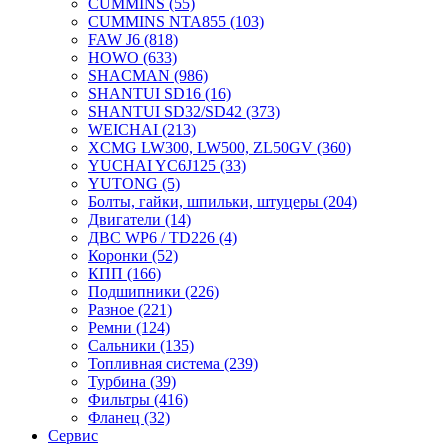
CUMMINS
(55)
CUMMINS NTA855
(103)
FAW J6
(818)
HOWO
(633)
SHACMAN
(986)
SHANTUI SD16
(16)
SHANTUI SD32/SD42
(373)
WEICHAI
(213)
XCMG LW300, LW500, ZL50GV
(360)
YUCHAI YC6J125
(33)
YUTONG
(5)
Болты, гайки, шпильки, штуцеры
(204)
Двигатели
(14)
ДВС WP6 / TD226
(4)
Коронки
(52)
КПП
(166)
Подшипники
(226)
Разное
(221)
Ремни
(124)
Сальники
(135)
Топливная система
(239)
Турбина
(39)
Фильтры
(416)
Фланец
(32)
Сервис