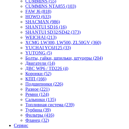
CUMMINS
(55)
CUMMINS NTA855
(103)
FAW J6
(818)
HOWO
(633)
SHACMAN
(986)
SHANTUI SD16
(16)
SHANTUI SD32/SD42
(373)
WEICHAI
(213)
XCMG LW300, LW500, ZL50GV
(360)
YUCHAI YC6J125
(33)
YUTONG
(5)
Болты, гайки, шпильки, штуцеры
(204)
Двигатели
(14)
ДВС WP6 / TD226
(4)
Коронки
(52)
КПП
(166)
Подшипники
(226)
Разное
(221)
Ремни
(124)
Сальники
(135)
Топливная система
(239)
Турбина
(39)
Фильтры
(416)
Фланец
(32)
Сервис