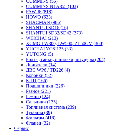
CUMMINS
(55)
CUMMINS NTA855
(103)
FAW J6
(818)
HOWO
(633)
SHACMAN
(986)
SHANTUI SD16
(16)
SHANTUI SD32/SD42
(373)
WEICHAI
(213)
XCMG LW300, LW500, ZL50GV
(360)
YUCHAI YC6J125
(33)
YUTONG
(5)
Болты, гайки, шпильки, штуцеры
(204)
Двигатели
(14)
ДВС WP6 / TD226
(4)
Коронки
(52)
КПП
(166)
Подшипники
(226)
Разное
(221)
Ремни
(124)
Сальники
(135)
Топливная система
(239)
Турбина
(39)
Фильтры
(416)
Фланец
(32)
Сервис