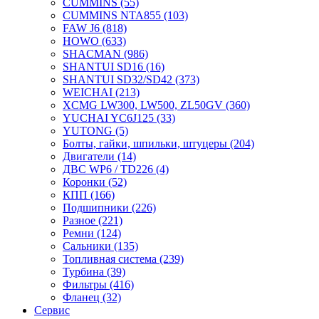
CUMMINS
(55)
CUMMINS NTA855
(103)
FAW J6
(818)
HOWO
(633)
SHACMAN
(986)
SHANTUI SD16
(16)
SHANTUI SD32/SD42
(373)
WEICHAI
(213)
XCMG LW300, LW500, ZL50GV
(360)
YUCHAI YC6J125
(33)
YUTONG
(5)
Болты, гайки, шпильки, штуцеры
(204)
Двигатели
(14)
ДВС WP6 / TD226
(4)
Коронки
(52)
КПП
(166)
Подшипники
(226)
Разное
(221)
Ремни
(124)
Сальники
(135)
Топливная система
(239)
Турбина
(39)
Фильтры
(416)
Фланец
(32)
Сервис