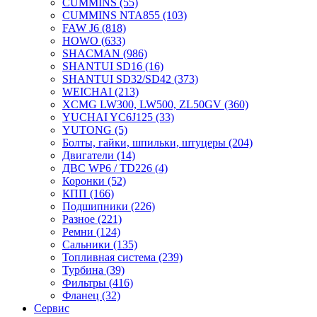
CUMMINS
(55)
CUMMINS NTA855
(103)
FAW J6
(818)
HOWO
(633)
SHACMAN
(986)
SHANTUI SD16
(16)
SHANTUI SD32/SD42
(373)
WEICHAI
(213)
XCMG LW300, LW500, ZL50GV
(360)
YUCHAI YC6J125
(33)
YUTONG
(5)
Болты, гайки, шпильки, штуцеры
(204)
Двигатели
(14)
ДВС WP6 / TD226
(4)
Коронки
(52)
КПП
(166)
Подшипники
(226)
Разное
(221)
Ремни
(124)
Сальники
(135)
Топливная система
(239)
Турбина
(39)
Фильтры
(416)
Фланец
(32)
Сервис