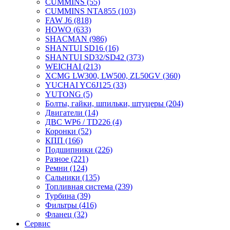
CUMMINS
(55)
CUMMINS NTA855
(103)
FAW J6
(818)
HOWO
(633)
SHACMAN
(986)
SHANTUI SD16
(16)
SHANTUI SD32/SD42
(373)
WEICHAI
(213)
XCMG LW300, LW500, ZL50GV
(360)
YUCHAI YC6J125
(33)
YUTONG
(5)
Болты, гайки, шпильки, штуцеры
(204)
Двигатели
(14)
ДВС WP6 / TD226
(4)
Коронки
(52)
КПП
(166)
Подшипники
(226)
Разное
(221)
Ремни
(124)
Сальники
(135)
Топливная система
(239)
Турбина
(39)
Фильтры
(416)
Фланец
(32)
Сервис