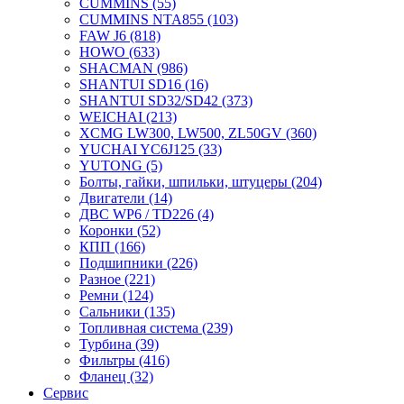
CUMMINS
(55)
CUMMINS NTA855
(103)
FAW J6
(818)
HOWO
(633)
SHACMAN
(986)
SHANTUI SD16
(16)
SHANTUI SD32/SD42
(373)
WEICHAI
(213)
XCMG LW300, LW500, ZL50GV
(360)
YUCHAI YC6J125
(33)
YUTONG
(5)
Болты, гайки, шпильки, штуцеры
(204)
Двигатели
(14)
ДВС WP6 / TD226
(4)
Коронки
(52)
КПП
(166)
Подшипники
(226)
Разное
(221)
Ремни
(124)
Сальники
(135)
Топливная система
(239)
Турбина
(39)
Фильтры
(416)
Фланец
(32)
Сервис