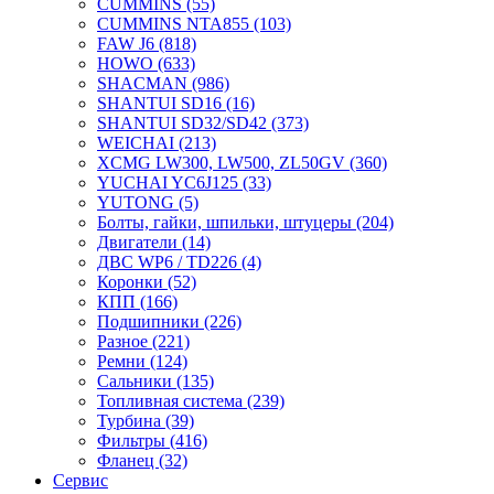
CUMMINS
(55)
CUMMINS NTA855
(103)
FAW J6
(818)
HOWO
(633)
SHACMAN
(986)
SHANTUI SD16
(16)
SHANTUI SD32/SD42
(373)
WEICHAI
(213)
XCMG LW300, LW500, ZL50GV
(360)
YUCHAI YC6J125
(33)
YUTONG
(5)
Болты, гайки, шпильки, штуцеры
(204)
Двигатели
(14)
ДВС WP6 / TD226
(4)
Коронки
(52)
КПП
(166)
Подшипники
(226)
Разное
(221)
Ремни
(124)
Сальники
(135)
Топливная система
(239)
Турбина
(39)
Фильтры
(416)
Фланец
(32)
Сервис