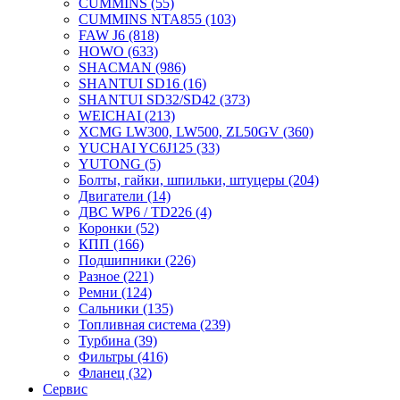
CUMMINS
(55)
CUMMINS NTA855
(103)
FAW J6
(818)
HOWO
(633)
SHACMAN
(986)
SHANTUI SD16
(16)
SHANTUI SD32/SD42
(373)
WEICHAI
(213)
XCMG LW300, LW500, ZL50GV
(360)
YUCHAI YC6J125
(33)
YUTONG
(5)
Болты, гайки, шпильки, штуцеры
(204)
Двигатели
(14)
ДВС WP6 / TD226
(4)
Коронки
(52)
КПП
(166)
Подшипники
(226)
Разное
(221)
Ремни
(124)
Сальники
(135)
Топливная система
(239)
Турбина
(39)
Фильтры
(416)
Фланец
(32)
Сервис