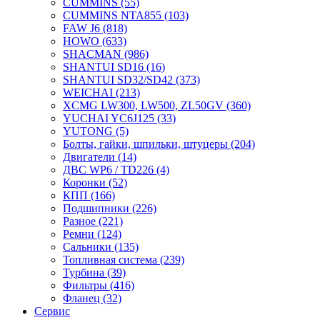
CUMMINS
(55)
CUMMINS NTA855
(103)
FAW J6
(818)
HOWO
(633)
SHACMAN
(986)
SHANTUI SD16
(16)
SHANTUI SD32/SD42
(373)
WEICHAI
(213)
XCMG LW300, LW500, ZL50GV
(360)
YUCHAI YC6J125
(33)
YUTONG
(5)
Болты, гайки, шпильки, штуцеры
(204)
Двигатели
(14)
ДВС WP6 / TD226
(4)
Коронки
(52)
КПП
(166)
Подшипники
(226)
Разное
(221)
Ремни
(124)
Сальники
(135)
Топливная система
(239)
Турбина
(39)
Фильтры
(416)
Фланец
(32)
Сервис