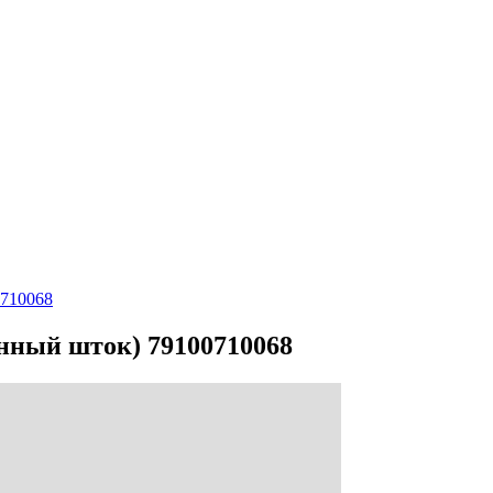
0710068
нный шток) 79100710068