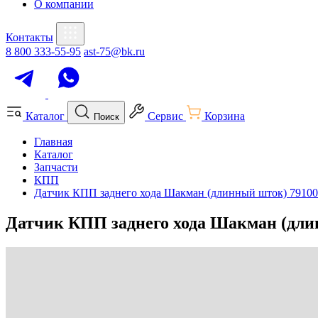
О компании
Контакты
8 800 333-55-95
ast-75@bk.ru
Каталог
Сервис
Корзина
Поиск
Главная
Каталог
Запчасти
КПП
Датчик КПП заднего хода Шакман (длинный шток) 7910
Датчик КПП заднего хода Шакман (дли