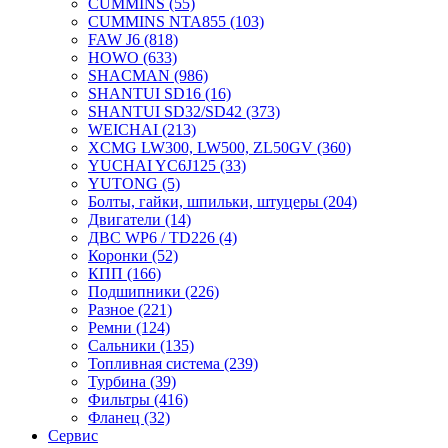
CUMMINS
(55)
CUMMINS NTA855
(103)
FAW J6
(818)
HOWO
(633)
SHACMAN
(986)
SHANTUI SD16
(16)
SHANTUI SD32/SD42
(373)
WEICHAI
(213)
XCMG LW300, LW500, ZL50GV
(360)
YUCHAI YC6J125
(33)
YUTONG
(5)
Болты, гайки, шпильки, штуцеры
(204)
Двигатели
(14)
ДВС WP6 / TD226
(4)
Коронки
(52)
КПП
(166)
Подшипники
(226)
Разное
(221)
Ремни
(124)
Сальники
(135)
Топливная система
(239)
Турбина
(39)
Фильтры
(416)
Фланец
(32)
Сервис