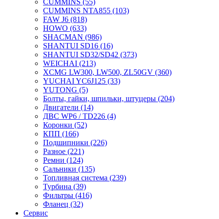
CUMMINS
(55)
CUMMINS NTA855
(103)
FAW J6
(818)
HOWO
(633)
SHACMAN
(986)
SHANTUI SD16
(16)
SHANTUI SD32/SD42
(373)
WEICHAI
(213)
XCMG LW300, LW500, ZL50GV
(360)
YUCHAI YC6J125
(33)
YUTONG
(5)
Болты, гайки, шпильки, штуцеры
(204)
Двигатели
(14)
ДВС WP6 / TD226
(4)
Коронки
(52)
КПП
(166)
Подшипники
(226)
Разное
(221)
Ремни
(124)
Сальники
(135)
Топливная система
(239)
Турбина
(39)
Фильтры
(416)
Фланец
(32)
Сервис