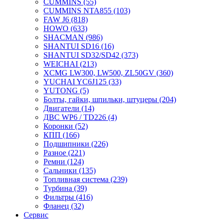
CUMMINS
(55)
CUMMINS NTA855
(103)
FAW J6
(818)
HOWO
(633)
SHACMAN
(986)
SHANTUI SD16
(16)
SHANTUI SD32/SD42
(373)
WEICHAI
(213)
XCMG LW300, LW500, ZL50GV
(360)
YUCHAI YC6J125
(33)
YUTONG
(5)
Болты, гайки, шпильки, штуцеры
(204)
Двигатели
(14)
ДВС WP6 / TD226
(4)
Коронки
(52)
КПП
(166)
Подшипники
(226)
Разное
(221)
Ремни
(124)
Сальники
(135)
Топливная система
(239)
Турбина
(39)
Фильтры
(416)
Фланец
(32)
Сервис