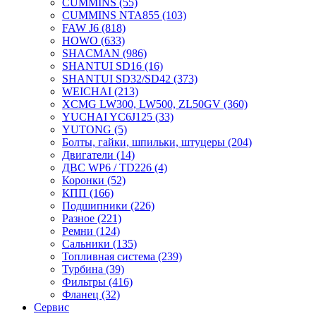
CUMMINS
(55)
CUMMINS NTA855
(103)
FAW J6
(818)
HOWO
(633)
SHACMAN
(986)
SHANTUI SD16
(16)
SHANTUI SD32/SD42
(373)
WEICHAI
(213)
XCMG LW300, LW500, ZL50GV
(360)
YUCHAI YC6J125
(33)
YUTONG
(5)
Болты, гайки, шпильки, штуцеры
(204)
Двигатели
(14)
ДВС WP6 / TD226
(4)
Коронки
(52)
КПП
(166)
Подшипники
(226)
Разное
(221)
Ремни
(124)
Сальники
(135)
Топливная система
(239)
Турбина
(39)
Фильтры
(416)
Фланец
(32)
Сервис