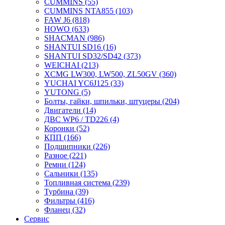
CUMMINS
(55)
CUMMINS NTA855
(103)
FAW J6
(818)
HOWO
(633)
SHACMAN
(986)
SHANTUI SD16
(16)
SHANTUI SD32/SD42
(373)
WEICHAI
(213)
XCMG LW300, LW500, ZL50GV
(360)
YUCHAI YC6J125
(33)
YUTONG
(5)
Болты, гайки, шпильки, штуцеры
(204)
Двигатели
(14)
ДВС WP6 / TD226
(4)
Коронки
(52)
КПП
(166)
Подшипники
(226)
Разное
(221)
Ремни
(124)
Сальники
(135)
Топливная система
(239)
Турбина
(39)
Фильтры
(416)
Фланец
(32)
Сервис