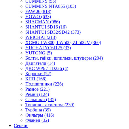
CUMMINS
(55)
CUMMINS NTA855
(103)
FAW J6
(818)
HOWO
(633)
SHACMAN
(986)
SHANTUI SD16
(16)
SHANTUI SD32/SD42
(373)
WEICHAI
(213)
XCMG LW300, LW500, ZL50GV
(360)
YUCHAI YC6J125
(33)
YUTONG
(5)
Болты, гайки, шпильки, штуцеры
(204)
Двигатели
(14)
ДВС WP6 / TD226
(4)
Коронки
(52)
КПП
(166)
Подшипники
(226)
Разное
(221)
Ремни
(124)
Сальники
(135)
Топливная система
(239)
Турбина
(39)
Фильтры
(416)
Фланец
(32)
Сервис