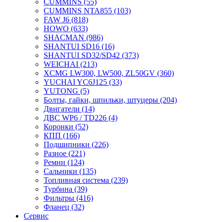
CUMMINS
(55)
CUMMINS NTA855
(103)
FAW J6
(818)
HOWO
(633)
SHACMAN
(986)
SHANTUI SD16
(16)
SHANTUI SD32/SD42
(373)
WEICHAI
(213)
XCMG LW300, LW500, ZL50GV
(360)
YUCHAI YC6J125
(33)
YUTONG
(5)
Болты, гайки, шпильки, штуцеры
(204)
Двигатели
(14)
ДВС WP6 / TD226
(4)
Коронки
(52)
КПП
(166)
Подшипники
(226)
Разное
(221)
Ремни
(124)
Сальники
(135)
Топливная система
(239)
Турбина
(39)
Фильтры
(416)
Фланец
(32)
Сервис