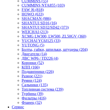
CUMMINS
(55)
CUMMINS NTA855
(103)
FAW J6
(818)
HOWO
(633)
SHACMAN
(986)
SHANTUI SD16
(16)
SHANTUI SD32/SD42
(373)
WEICHAI
(213)
XCMG LW300, LW500, ZL50GV
(360)
YUCHAI YC6J125
(33)
YUTONG
(5)
Болты, гайки, шпильки, штуцеры
(204)
Двигатели
(14)
ДВС WP6 / TD226
(4)
Коронки
(52)
КПП
(166)
Подшипники
(226)
Разное
(221)
Ремни
(124)
Сальники
(135)
Топливная система
(239)
Турбина
(39)
Фильтры
(416)
Фланец
(32)
Сервис