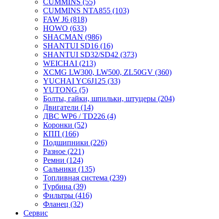
CUMMINS
(55)
CUMMINS NTA855
(103)
FAW J6
(818)
HOWO
(633)
SHACMAN
(986)
SHANTUI SD16
(16)
SHANTUI SD32/SD42
(373)
WEICHAI
(213)
XCMG LW300, LW500, ZL50GV
(360)
YUCHAI YC6J125
(33)
YUTONG
(5)
Болты, гайки, шпильки, штуцеры
(204)
Двигатели
(14)
ДВС WP6 / TD226
(4)
Коронки
(52)
КПП
(166)
Подшипники
(226)
Разное
(221)
Ремни
(124)
Сальники
(135)
Топливная система
(239)
Турбина
(39)
Фильтры
(416)
Фланец
(32)
Сервис