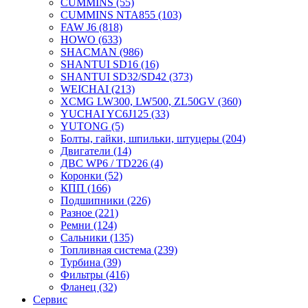
CUMMINS
(55)
CUMMINS NTA855
(103)
FAW J6
(818)
HOWO
(633)
SHACMAN
(986)
SHANTUI SD16
(16)
SHANTUI SD32/SD42
(373)
WEICHAI
(213)
XCMG LW300, LW500, ZL50GV
(360)
YUCHAI YC6J125
(33)
YUTONG
(5)
Болты, гайки, шпильки, штуцеры
(204)
Двигатели
(14)
ДВС WP6 / TD226
(4)
Коронки
(52)
КПП
(166)
Подшипники
(226)
Разное
(221)
Ремни
(124)
Сальники
(135)
Топливная система
(239)
Турбина
(39)
Фильтры
(416)
Фланец
(32)
Сервис