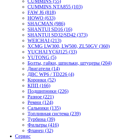
CUMMINS
(55)
CUMMINS NTA855
(103)
FAW J6
(818)
HOWO
(633)
SHACMAN
(986)
SHANTUI SD16
(16)
SHANTUI SD32/SD42
(373)
WEICHAI
(213)
XCMG LW300, LW500, ZL50GV
(360)
YUCHAI YC6J125
(33)
YUTONG
(5)
Болты, гайки, шпильки, штуцеры
(204)
Двигатели
(14)
ДВС WP6 / TD226
(4)
Коронки
(52)
КПП
(166)
Подшипники
(226)
Разное
(221)
Ремни
(124)
Сальники
(135)
Топливная система
(239)
Турбина
(39)
Фильтры
(416)
Фланец
(32)
Сервис