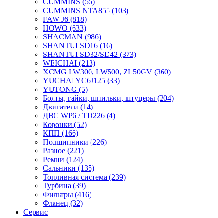
CUMMINS
(55)
CUMMINS NTA855
(103)
FAW J6
(818)
HOWO
(633)
SHACMAN
(986)
SHANTUI SD16
(16)
SHANTUI SD32/SD42
(373)
WEICHAI
(213)
XCMG LW300, LW500, ZL50GV
(360)
YUCHAI YC6J125
(33)
YUTONG
(5)
Болты, гайки, шпильки, штуцеры
(204)
Двигатели
(14)
ДВС WP6 / TD226
(4)
Коронки
(52)
КПП
(166)
Подшипники
(226)
Разное
(221)
Ремни
(124)
Сальники
(135)
Топливная система
(239)
Турбина
(39)
Фильтры
(416)
Фланец
(32)
Сервис