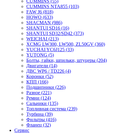
CUMMINS
(55)
CUMMINS NTA855
(103)
FAW J6
(818)
HOWO
(633)
SHACMAN
(986)
SHANTUI SD16
(16)
SHANTUI SD32/SD42
(373)
WEICHAI
(213)
XCMG LW300, LW500, ZL50GV
(360)
YUCHAI YC6J125
(33)
YUTONG
(5)
Болты, гайки, шпильки, штуцеры
(204)
Двигатели
(14)
ДВС WP6 / TD226
(4)
Коронки
(52)
КПП
(166)
Подшипники
(226)
Разное
(221)
Ремни
(124)
Сальники
(135)
Топливная система
(239)
Турбина
(39)
Фильтры
(416)
Фланец
(32)
Сервис