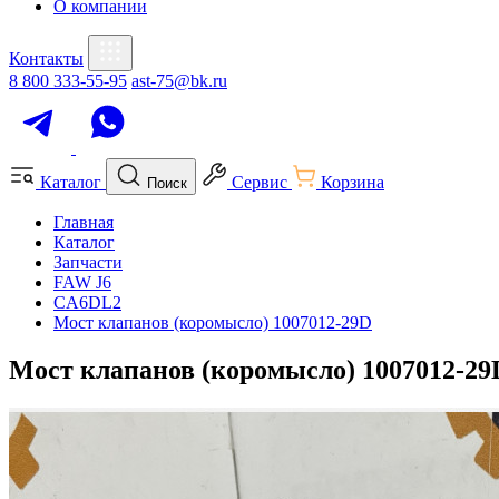
О компании
Контакты
8 800 333-55-95
ast-75@bk.ru
Каталог
Сервис
Корзина
Поиск
Главная
Каталог
Запчасти
FAW J6
CA6DL2
Мост клапанов (коромысло) 1007012-29D
Мост клапанов (коромысло) 1007012-29