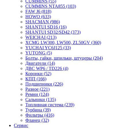
CUMMINS
(55)
CUMMINS NTA855
(103)
FAW J6
(818)
HOWO
(633)
SHACMAN
(986)
SHANTUI SD16
(16)
SHANTUI SD32/SD42
(373)
WEICHAI
(213)
XCMG LW300, LW500, ZL50GV
(360)
YUCHAI YC6J125
(33)
YUTONG
(5)
Болты, гайки, шпильки, штуцеры
(204)
Двигатели
(14)
ДВС WP6 / TD226
(4)
Коронки
(52)
КПП
(166)
Подшипники
(226)
Разное
(221)
Ремни
(124)
Сальники
(135)
Топливная система
(239)
Турбина
(39)
Фильтры
(416)
Фланец
(32)
Сервис