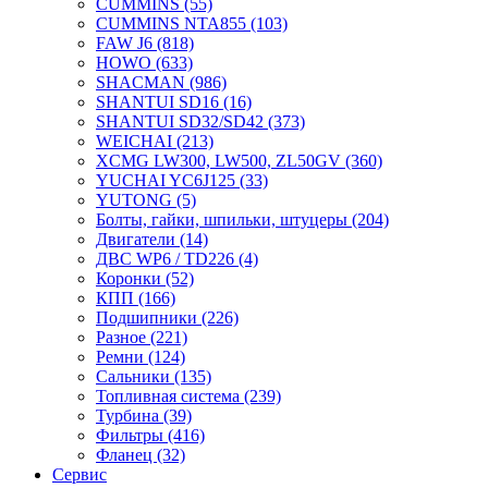
CUMMINS
(55)
CUMMINS NTA855
(103)
FAW J6
(818)
HOWO
(633)
SHACMAN
(986)
SHANTUI SD16
(16)
SHANTUI SD32/SD42
(373)
WEICHAI
(213)
XCMG LW300, LW500, ZL50GV
(360)
YUCHAI YC6J125
(33)
YUTONG
(5)
Болты, гайки, шпильки, штуцеры
(204)
Двигатели
(14)
ДВС WP6 / TD226
(4)
Коронки
(52)
КПП
(166)
Подшипники
(226)
Разное
(221)
Ремни
(124)
Сальники
(135)
Топливная система
(239)
Турбина
(39)
Фильтры
(416)
Фланец
(32)
Сервис