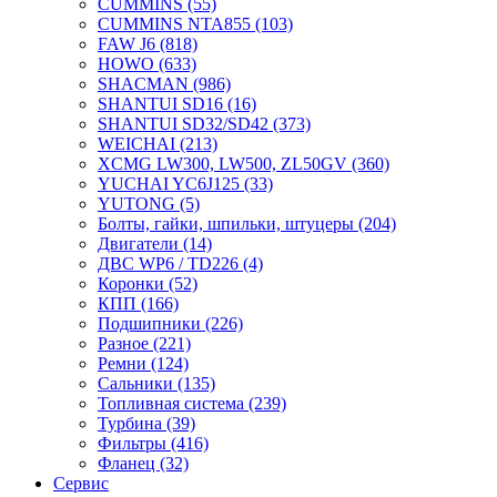
CUMMINS
(55)
CUMMINS NTA855
(103)
FAW J6
(818)
HOWO
(633)
SHACMAN
(986)
SHANTUI SD16
(16)
SHANTUI SD32/SD42
(373)
WEICHAI
(213)
XCMG LW300, LW500, ZL50GV
(360)
YUCHAI YC6J125
(33)
YUTONG
(5)
Болты, гайки, шпильки, штуцеры
(204)
Двигатели
(14)
ДВС WP6 / TD226
(4)
Коронки
(52)
КПП
(166)
Подшипники
(226)
Разное
(221)
Ремни
(124)
Сальники
(135)
Топливная система
(239)
Турбина
(39)
Фильтры
(416)
Фланец
(32)
Сервис