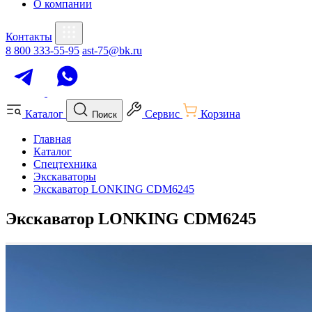
О компании
Контакты
8 800 333-55-95
ast-75@bk.ru
Каталог
Сервис
Корзина
Поиск
Главная
Каталог
Спецтехника
Экскаваторы
Экскаватор LONKING CDM6245
Экскаватор LONKING CDM6245