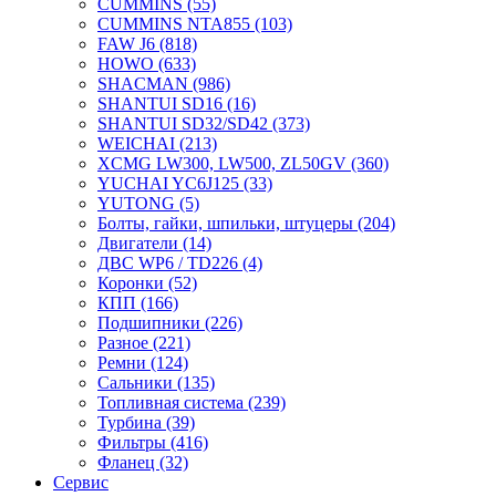
CUMMINS
(55)
CUMMINS NTA855
(103)
FAW J6
(818)
HOWO
(633)
SHACMAN
(986)
SHANTUI SD16
(16)
SHANTUI SD32/SD42
(373)
WEICHAI
(213)
XCMG LW300, LW500, ZL50GV
(360)
YUCHAI YC6J125
(33)
YUTONG
(5)
Болты, гайки, шпильки, штуцеры
(204)
Двигатели
(14)
ДВС WP6 / TD226
(4)
Коронки
(52)
КПП
(166)
Подшипники
(226)
Разное
(221)
Ремни
(124)
Сальники
(135)
Топливная система
(239)
Турбина
(39)
Фильтры
(416)
Фланец
(32)
Сервис