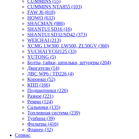
CUMMINS
(55)
CUMMINS NTA855
(103)
FAW J6
(818)
HOWO
(633)
SHACMAN
(986)
SHANTUI SD16
(16)
SHANTUI SD32/SD42
(373)
WEICHAI
(213)
XCMG LW300, LW500, ZL50GV
(360)
YUCHAI YC6J125
(33)
YUTONG
(5)
Болты, гайки, шпильки, штуцеры
(204)
Двигатели
(14)
ДВС WP6 / TD226
(4)
Коронки
(52)
КПП
(166)
Подшипники
(226)
Разное
(221)
Ремни
(124)
Сальники
(135)
Топливная система
(239)
Турбина
(39)
Фильтры
(416)
Фланец
(32)
Сервис