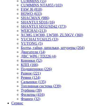
CUMMINS
(55)
CUMMINS NTA855
(103)
FAW J6
(818)
HOWO
(633)
SHACMAN
(986)
SHANTUI SD16
(16)
SHANTUI SD32/SD42
(373)
WEICHAI
(213)
XCMG LW300, LW500, ZL50GV
(360)
YUCHAI YC6J125
(33)
YUTONG
(5)
Болты, гайки, шпильки, штуцеры
(204)
Двигатели
(14)
ДВС WP6 / TD226
(4)
Коронки
(52)
КПП
(166)
Подшипники
(226)
Разное
(221)
Ремни
(124)
Сальники
(135)
Топливная система
(239)
Турбина
(39)
Фильтры
(416)
Фланец
(32)
Сервис